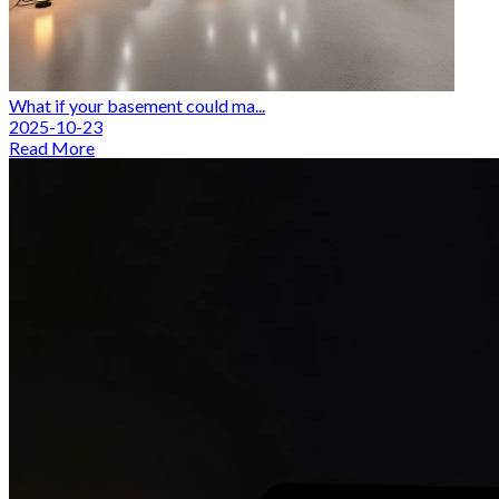
What if your basement could ma...
2025-10-23
Read More