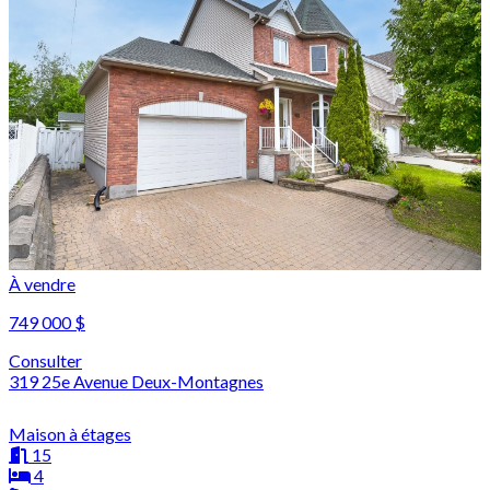
À vendre
749 000 $
Consulter
319 25e Avenue Deux-Montagnes
Maison à étages
15
4