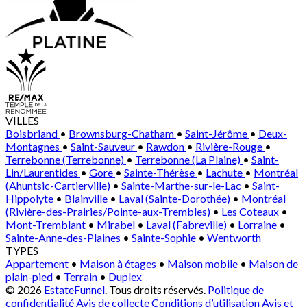
VILLES
Boisbriand
•
Brownsburg-Chatham
•
Saint-Jérôme
•
Deux-
Montagnes
•
Saint-Sauveur
•
Rawdon
•
Rivière-Rouge
•
Terrebonne (Terrebonne)
•
Terrebonne (La Plaine)
•
Saint-
Lin/Laurentides
•
Gore
•
Sainte-Thérèse
•
Lachute
•
Montréal
(Ahuntsic-Cartierville)
•
Sainte-Marthe-sur-le-Lac
•
Saint-
Hippolyte
•
Blainville
•
Laval (Sainte-Dorothée)
•
Montréal
(Rivière-des-Prairies/Pointe-aux-Trembles)
•
Les Coteaux
•
Mont-Tremblant
•
Mirabel
•
Laval (Fabreville)
•
Lorraine
•
Sainte-Anne-des-Plaines
•
Sainte-Sophie
•
Wentworth
TYPES
Appartement
•
Maison à étages
•
Maison mobile
•
Maison de
plain-pied
•
Terrain
•
Duplex
© 2026
EstateFunnel
. Tous droits réservés.
Politique de
confidentialité
Avis de collecte
Conditions d’utilisation
Avis et