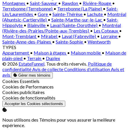
Montagnes
•
Saint-Sauveur
•
Rawdon
•
Rivière-Rouge
•
Terrebonne (Terrebonne)
•
Terrebonne (La Plaine)
•
Saint-
Lin/Laurentides
•
Gore
•
Sainte-Thérèse
•
Lachute
•
Montréal
(Ahuntsic-Cartierville)
•
Sainte-Marthe-sur-le-Lac
•
Saint-
Hippolyte
•
Blainville
•
Laval (Sainte-Dorothée)
•
Montréal
(Rivière-des-Prairies/Pointe-aux-Trembles)
•
Les Coteaux
•
Mont-Tremblant
•
Mirabel
•
Laval (Fabreville)
•
Lorraine
•
Sainte-Anne-des-Plaines
•
Sainte-Sophie
•
Wentworth
TYPES
Appartement
•
Maison à étages
•
Maison mobile
•
Maison de
plain-pied
•
Terrain
•
Duplex
© 2026
EstateFunnel
. Tous droits réservés.
Politique de
confidentialité
Avis de collecte
Conditions d’utilisation
Avis et
avis
Gérer mes témoins
Activer
Cookies Essentiels
Activer
Cookies de Performances
Activer
Cookies publicitaires
Activer
Cookies de fonctionnalités
Accepter les Cookies sélectionnés
Nous utilisons des Témoins pour vous assurer la meilleure
expérience.