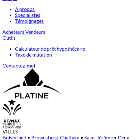
À propos
Spécialistes
Témoignages
Acheteurs
Vendeurs
Outils
Calculateur de prêt hypothécaire
Taxe de mutation
Contactez-moi
VILLES
Boisbriand
•
Brownsburg-Chatham
•
Saint-Jérôme
•
Deux-