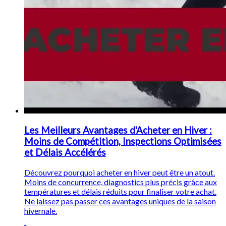
Les Meilleurs Avantages d'Acheter en Hiver :
Moins de Compétition, Inspections Optimisées
et Délais Accélérés
Découvrez pourquoi acheter en hiver peut être un atout.
Moins de concurrence, diagnostics plus précis grâce aux
températures et délais réduits pour finaliser votre achat.
Ne laissez pas passer ces avantages uniques de la saison
hivernale.