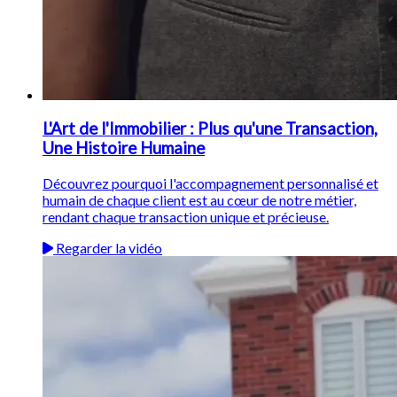
L'Art de l'Immobilier : Plus qu'une Transaction,
Une Histoire Humaine
Découvrez pourquoi l'accompagnement personnalisé et
humain de chaque client est au cœur de notre métier,
rendant chaque transaction unique et précieuse.
Regarder la vidéo