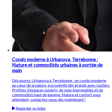
Condo moderne à Urbanova, Terrebonne :
Nature et commodités urbaines à portée de
main
Découvrez Urbanova à Terrebonne : un condo moderne
au cœur de la nature, à proximité des grands axes routiers.
Profitez d'espaces ouverts, de vues imprenables et de
commodités haut de gamme. Nature et confort vous
attendent, contactez-nous dès maintenant !
Regarder la vidéo