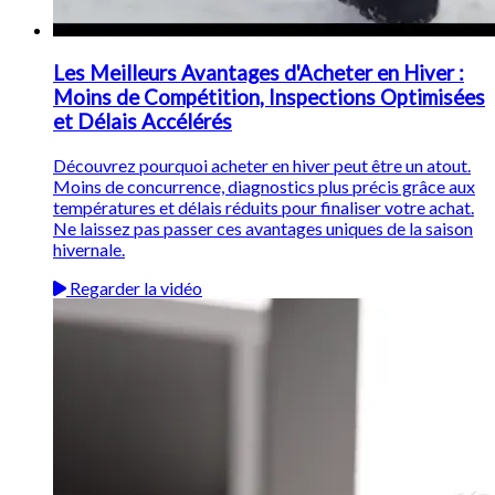
Les Meilleurs Avantages d'Acheter en Hiver :
Moins de Compétition, Inspections Optimisées
et Délais Accélérés
Découvrez pourquoi acheter en hiver peut être un atout.
Moins de concurrence, diagnostics plus précis grâce aux
températures et délais réduits pour finaliser votre achat.
Ne laissez pas passer ces avantages uniques de la saison
hivernale.
Regarder la vidéo