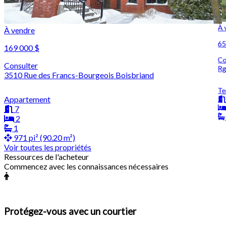
À 
À vendre
65
169 000 $
Co
Consulter
Rg
3510 Rue des Francs-Bourgeois Boisbriand
Te
Appartement
7
2
1
971 pi² (90.20 m²)
Voir toutes les propriétés
Ressources de l'acheteur
Commencez avec les connaissances nécessaires
Protégez-vous avec un courtier