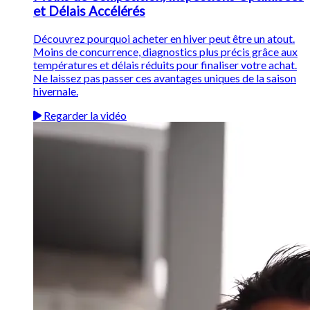
et Délais Accélérés
Découvrez pourquoi acheter en hiver peut être un atout.
Moins de concurrence, diagnostics plus précis grâce aux
températures et délais réduits pour finaliser votre achat.
Ne laissez pas passer ces avantages uniques de la saison
hivernale.
Regarder la vidéo