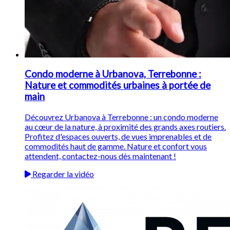
Condo moderne à Urbanova, Terrebonne :
Nature et commodités urbaines à portée de
main
Découvrez Urbanova à Terrebonne : un condo moderne
au cœur de la nature, à proximité des grands axes routiers.
Profitez d'espaces ouverts, de vues imprenables et de
commodités haut de gamme. Nature et confort vous
attendent, contactez-nous dès maintenant !
Regarder la vidéo