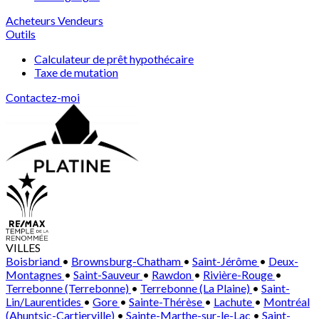
Acheteurs
Vendeurs
Outils
Calculateur de prêt hypothécaire
Taxe de mutation
Contactez-moi
VILLES
Boisbriand
•
Brownsburg-Chatham
•
Saint-Jérôme
•
Deux-
Montagnes
•
Saint-Sauveur
•
Rawdon
•
Rivière-Rouge
•
Terrebonne (Terrebonne)
•
Terrebonne (La Plaine)
•
Saint-
Lin/Laurentides
•
Gore
•
Sainte-Thérèse
•
Lachute
•
Montréal
(Ahuntsic-Cartierville)
•
Sainte-Marthe-sur-le-Lac
•
Saint-