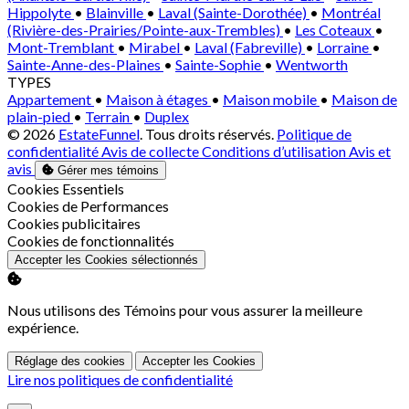
Hippolyte
•
Blainville
•
Laval (Sainte-Dorothée)
•
Montréal
(Rivière-des-Prairies/Pointe-aux-Trembles)
•
Les Coteaux
•
Mont-Tremblant
•
Mirabel
•
Laval (Fabreville)
•
Lorraine
•
Sainte-Anne-des-Plaines
•
Sainte-Sophie
•
Wentworth
TYPES
Appartement
•
Maison à étages
•
Maison mobile
•
Maison de
plain-pied
•
Terrain
•
Duplex
© 2026
EstateFunnel
. Tous droits réservés.
Politique de
confidentialité
Avis de collecte
Conditions d’utilisation
Avis et
avis
Gérer mes témoins
Activer
Cookies Essentiels
Activer
Cookies de Performances
Activer
Cookies publicitaires
Activer
Cookies de fonctionnalités
Accepter les Cookies sélectionnés
Nous utilisons des Témoins pour vous assurer la meilleure
expérience.
Réglage des cookies
Accepter les Cookies
Lire nos politiques de confidentialité