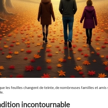
que les feuilles changent de teinte, de nombreuses familles et amis s
le.
adition incontournable