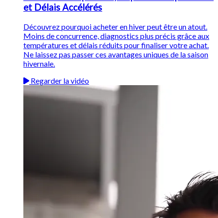
et Délais Accélérés
Découvrez pourquoi acheter en hiver peut être un atout.
Moins de concurrence, diagnostics plus précis grâce aux
températures et délais réduits pour finaliser votre achat.
Ne laissez pas passer ces avantages uniques de la saison
hivernale.
Regarder la vidéo