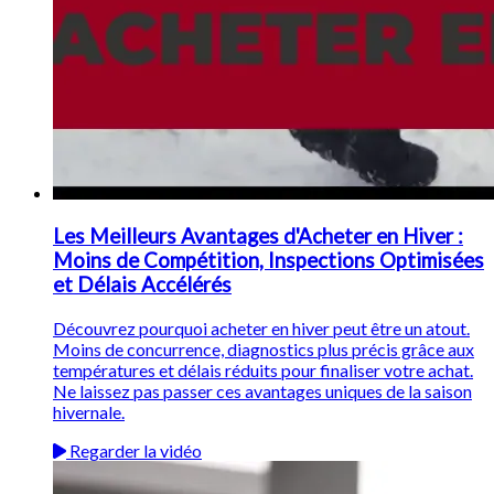
Les Meilleurs Avantages d'Acheter en Hiver :
Moins de Compétition, Inspections Optimisées
et Délais Accélérés
Découvrez pourquoi acheter en hiver peut être un atout.
Moins de concurrence, diagnostics plus précis grâce aux
températures et délais réduits pour finaliser votre achat.
Ne laissez pas passer ces avantages uniques de la saison
hivernale.
Regarder la vidéo