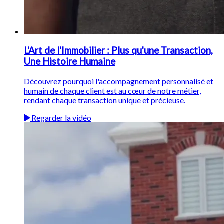
L'Art de l'Immobilier : Plus qu'une Transaction,
Une Histoire Humaine
Découvrez pourquoi l'accompagnement personnalisé et
humain de chaque client est au cœur de notre métier,
rendant chaque transaction unique et précieuse.
Regarder la vidéo