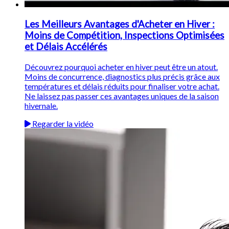
Les Meilleurs Avantages d'Acheter en Hiver :
Moins de Compétition, Inspections Optimisées
et Délais Accélérés
Découvrez pourquoi acheter en hiver peut être un atout.
Moins de concurrence, diagnostics plus précis grâce aux
températures et délais réduits pour finaliser votre achat.
Ne laissez pas passer ces avantages uniques de la saison
hivernale.
Regarder la vidéo