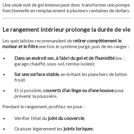
Une seule nuit de gel intense peut donc transformer une pompe
fonctionnelle en remplacement à plusieurs centaines de dollars.
Le rangement intérieur prolonge la durée de vie
Les spécialistes recommandent de
retirer complètement le
moteur et le filtre
une fois le système purgé, puis de les ranger :
Dans un endroit sec, à l’abri du gel et de l’humidité
(ex. :
garage chauffé, sous-sol, remise isolée);
Sur une surface stable
, en évitant les planchers de béton
froid;
Et si possible,
couverts d’un linge ou d’une housse
pour
prévenir la poussière.
Pendant le rangement, profitez-en pour :
Vérifier l’état du
joint du couvercle
;
Graisser légèrement les
joints toriques
;