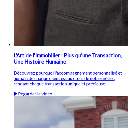
L'Art de l'Immobilier : Plus qu'une Transaction,
Une Histoire Humaine
Découvrez pourquoi l'accompagnement personnalisé et
humain de chaque client est au cœur de notre métier,
rendant chaque transaction unique et précieuse.
Regarder la vidéo