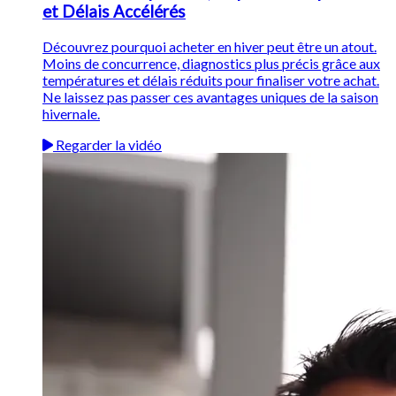
et Délais Accélérés
Découvrez pourquoi acheter en hiver peut être un atout.
Moins de concurrence, diagnostics plus précis grâce aux
températures et délais réduits pour finaliser votre achat.
Ne laissez pas passer ces avantages uniques de la saison
hivernale.
Regarder la vidéo