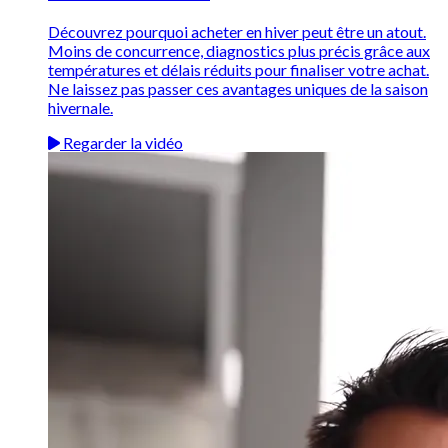
Découvrez pourquoi acheter en hiver peut être un atout.
Moins de concurrence, diagnostics plus précis grâce aux
températures et délais réduits pour finaliser votre achat.
Ne laissez pas passer ces avantages uniques de la saison
hivernale.
Regarder la vidéo