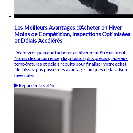
Les Meilleurs Avantages d'Acheter en Hiver :
Moins de Compétition, Inspections Optimisées
et Délais Accélérés
Découvrez pourquoi acheter en hiver peut être un atout.
Moins de concurrence, diagnostics plus précis grâce aux
températures et délais réduits pour finaliser votre achat.
Ne laissez pas passer ces avantages uniques de la saison
hivernale.
Regarder la vidéo