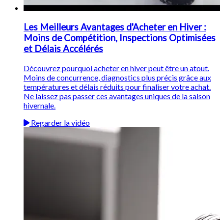
Les Meilleurs Avantages d'Acheter en Hiver :
Moins de Compétition, Inspections Optimisées
et Délais Accélérés
Découvrez pourquoi acheter en hiver peut être un atout.
Moins de concurrence, diagnostics plus précis grâce aux
températures et délais réduits pour finaliser votre achat.
Ne laissez pas passer ces avantages uniques de la saison
hivernale.
Regarder la vidéo