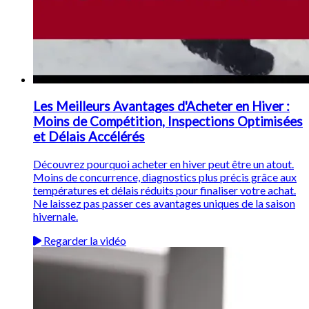
Les Meilleurs Avantages d'Acheter en Hiver :
Moins de Compétition, Inspections Optimisées
et Délais Accélérés
Découvrez pourquoi acheter en hiver peut être un atout.
Moins de concurrence, diagnostics plus précis grâce aux
températures et délais réduits pour finaliser votre achat.
Ne laissez pas passer ces avantages uniques de la saison
hivernale.
Regarder la vidéo