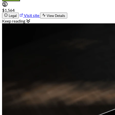
$1,564
Visit site
Legal
View Details
Keep reading