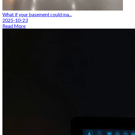
What if your basement could ma...
2025-10-23
Read More