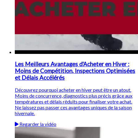
Les Meilleurs Avantages d'Acheter en Hiver :
Moins de Compétition, Inspections Optimisées
et Délais Accélérés
Découvrez pourquoi acheter en hiver peut être un atout.
Moins de concurrence, diagnostics plus précis grâce aux
températures et délais réduits pour finaliser votre achat.
Ne laissez pas passer ces avantages uniques de la saison
hivernale.
Regarder la vidéo