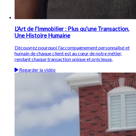
L'Art de l'Immobilier : Plus qu'une Transaction,
Une Histoire Humaine
Découvrez pourquoi l'accompagnement personnalisé et
humain de chaque client est au cœur de notre métier,
rendant chaque transaction unique et précieuse.
Regarder la vidéo