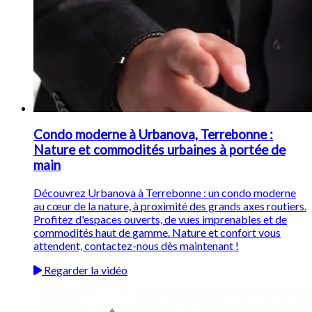
Condo moderne à Urbanova, Terrebonne :
Nature et commodités urbaines à portée de
main
Découvrez Urbanova à Terrebonne : un condo moderne
au cœur de la nature, à proximité des grands axes routiers.
Profitez d'espaces ouverts, de vues imprenables et de
commodités haut de gamme. Nature et confort vous
attendent, contactez-nous dès maintenant !
Regarder la vidéo