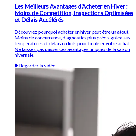
Les Meilleurs Avantages d'Acheter en Hiver :
Moins de Compétition, Inspections Optimisées
et Délais Accélérés
Découvrez pourquoi acheter en hiver peut être un atout.
Moins de concurrence, diagnostics plus précis grâce aux
températures et délais réduits pour finaliser votre achat.
Ne laissez pas passer ces avantages uniques de la saison
hivernale.
Regarder la vidéo