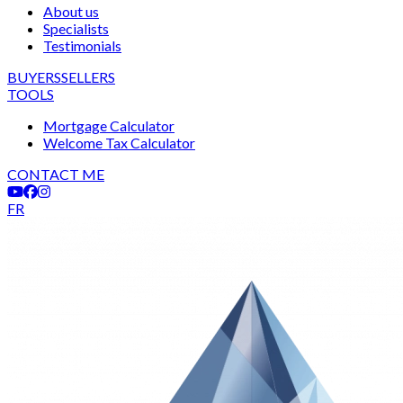
About us
Specialists
Testimonials
BUYERS
SELLERS
TOOLS
Mortgage Calculator
Welcome Tax Calculator
CONTACT ME
FR