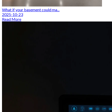
What if your basement could ma...
2025-10-23
Read More