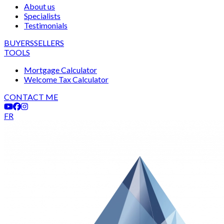
About us
Specialists
Testimonials
BUYERS
SELLERS
TOOLS
Mortgage Calculator
Welcome Tax Calculator
CONTACT ME
FR